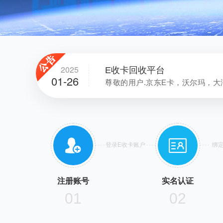
2025
E收卡回收平台
01-26
尊敬的用户.京东E卡，沃尔玛，大


登录E收卡账户
绑
注册账号
实名认证
01
02