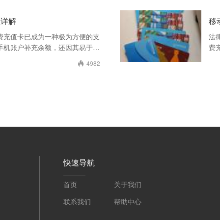
程详解
移
费充值卡已成为一种极为方便的支
法
手机账户补充余额，还因其易于流
费
儿。对于那些手中持有
类
4982

快速导航
首页
关于我们
联系我们
帮助中心