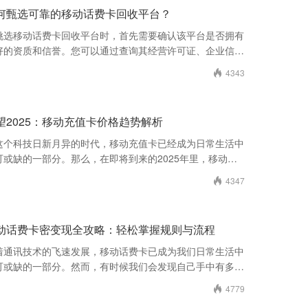
何甄选可靠的移动话费卡回收平台？
挑选移动话费卡回收平台时，首先需要确认该平台是否拥有
好的资质和信誉。您可以通过查询其经营许可证、企业信用
级等信息来判断。选择一个合法且具有良好声誉
4343

望2025：移动充值卡价格趋势解析
这个科技日新月异的时代，移动充值卡已经成为日常生活中
可或缺的一部分。那么，在即将到来的2025年里，移动充
卡的价格将如何变化？本文将带你深入了解影
4347

动话费卡密变现全攻略：轻松掌握规则与流程
着通讯技术的飞速发展，移动话费卡已成为我们日常生活中
可或缺的一部分。然而，有时候我们会发现自己手中有多余
未使用的话费卡密，这些卡密如果不及时处理，
4779
