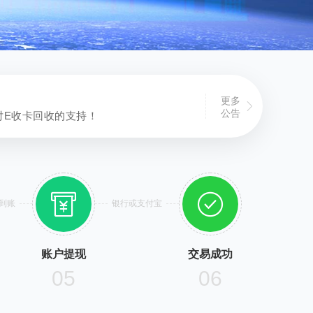
更多

公告
对E收卡回收的支持！


到账
银行或支付宝
账户提现
交易成功
05
06