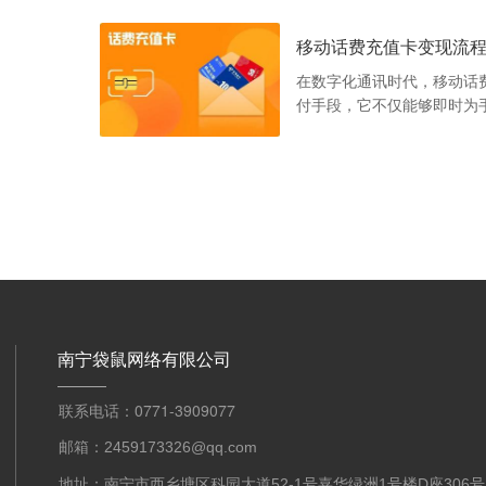
移动话费充值卡变现流
在数字化通讯时代，移动话
付手段，它不仅能够即时为
转而成为二手交易市场的宠
南宁袋鼠网络有限公司
联系电话：0771-3909077
邮箱：2459173326@qq.com
地址：南宁市西乡塘区科园大道52-1号嘉华绿洲1号楼D座306号