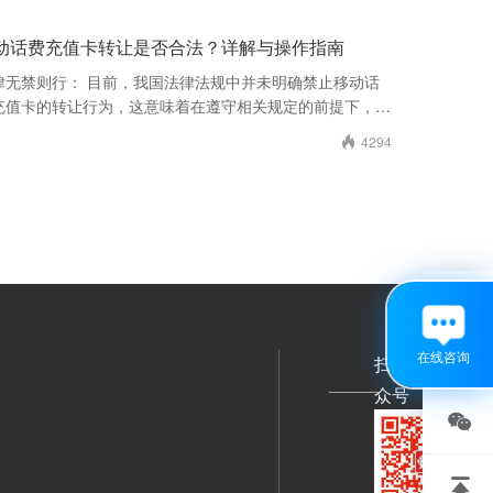
动话费充值卡转让是否合法？详解与操作指南
律无禁则行： 目前，我国法律法规中并未明确禁止移动话
充值卡的转让行为，这意味着在遵守相关规定的前提下，此
交易是被允许且受到保护的。维护市场秩序：
4294


在线咨询
扫码关注公
众号

关注
