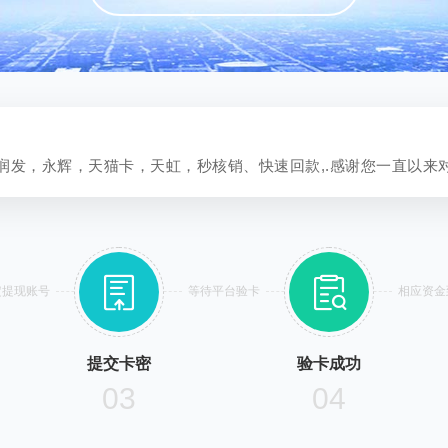
润发，永辉，天猫卡，天虹，秒核销、快速回款,.感谢您一直以来


定提现账号
等待平台验卡
相应资金
提交卡密
验卡成功
03
04