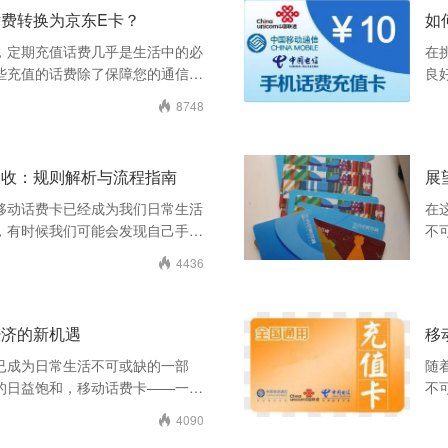
费转换为京东E卡？
如
，定期充值话费几乎是生活中的必
在
些充值的话费除了保障您的通信需
良
呢？没错，通过将部分
评
8748

回收：规则解析与流程指南
展
移动话费卡已经成为我们日常生活
在
，有时候我们可能会发现自己手中
不
卡密。这些卡密如果不
值
4436

经济的新机遇
移
已成为日常生活不可或缺的一部
随
的日益饱和，移动话费卡——一种
不
用周期正在逐渐缩短。与
或
4090
