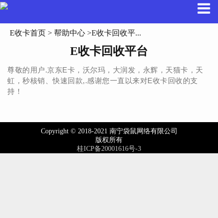
E收卡首页
>
帮助中心
>E收卡回收平...
E收卡回收平台
尊敬的用户.京东E卡，沃尔玛，大润发，永辉，天猫卡，天
虹，秒核销、快速回款,.感谢您一直以来对E收卡回收的支
持！
Copyright © 2018-2021 南宁袋鼠网络有限公司
版权所有
桂ICP备20001616号-3