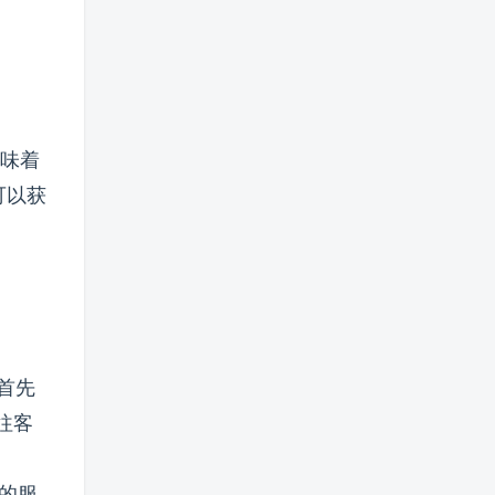
意味着
可以获
。
首先
往客
全的服