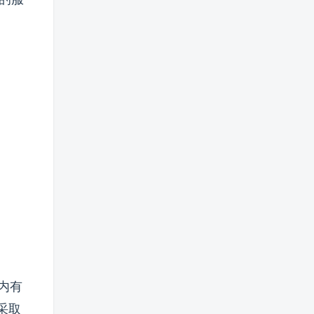
内有
采取