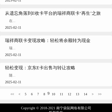
2025-02-11
从遗忘角落到E收卡平台的瑞祥商联卡‘再生’之旅
在...
2025-02-11
瑞祥商联卡变现攻略：轻松将余额转为现金
瑞...
2025-02-11
轻松变现：京东E卡出售与转让攻略
随...
2025-02-11
9
<<
<
5
6
7
8
10
11
12
13
14
>
>>
Copyright © 2018-2021 南宁袋鼠网络有限公司