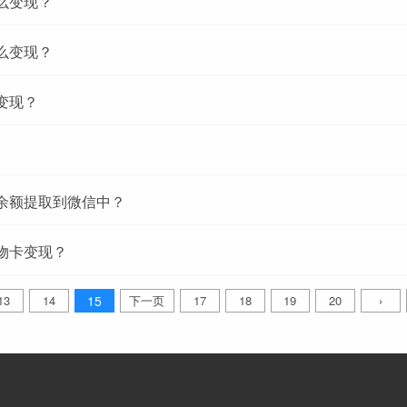
么变现？
么变现？
变现？
余额提取到微信中？
物卡变现？
13
14
15
下一页
17
18
19
20
›