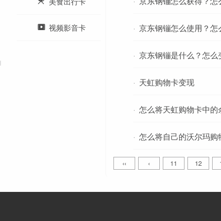
·
京东钢镚怎么获得？怎

美食出行卡

·
京东钢镚怎么使用？怎
视频影音卡
·
京东钢镚是什么？怎么
·
天虹购物卡变现
·
怎么将天虹购物卡中的
·
怎么将自己的沃尔玛购
‹‹
‹
11
12