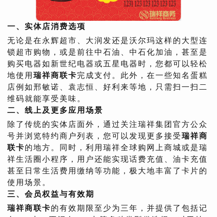
一、实体店消费选项
无论是在永辉超市、大润发还是沃尔玛这样的大型连
锁超市购物，或是前往中石油、中石化加油，甚至是
购买电器如新世纪电器或五星电器时，您都可以轻松
地使用
瑞祥商联卡
完成支付。此外，在一些知名蛋糕
店例如邢敏诺、袁志恒、好利来等地，只需扫一扫二
维码就能享受美味。
二、线上及更多应用场景
除了传统的实体店面外，通过关注瑞祥集团官方公众
号并浏览特约商户列表，您可以发现更多接受
瑞祥商
联卡
的地方。同时，利用瑞祥全球购网上商城或是瑞
祥生活圈小程序，用户还能实现话费充值、油卡充值
甚至日常生活费用缴纳等功能，极大地丰富了卡片的
使用场景。
三、会员权益与有效期
瑞祥商联卡
的有效期限至少为三年，并提供了包括记