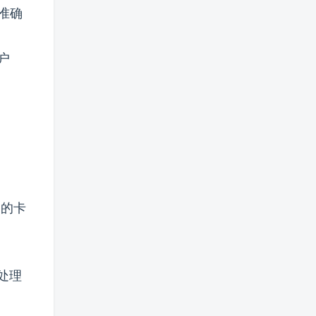
准确
户
过的卡
处理