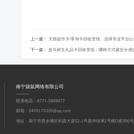
上一篇：
天猫超市卡/享淘卡回收变现，选择专业平台让
下一篇：
盒马鲜生礼品卡回收变现：哪种方式最安全便
南宁袋鼠网络有限公司
联系电话：0771-3909077
邮箱：2459173326@qq.com
地址：南宁市西乡塘区科园大道52-1号嘉华绿洲1号楼D座306号