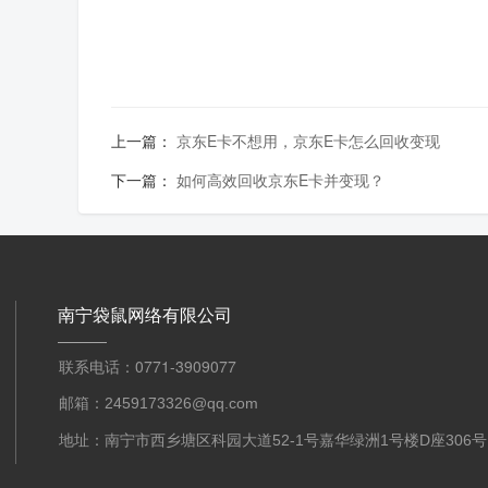
上一篇：
京东E卡不想用，京东E卡怎么回收变现
下一篇：
如何高效回收京东E卡并变现？
南宁袋鼠网络有限公司
联系电话：0771-3909077
邮箱：2459173326@qq.com
地址：南宁市西乡塘区科园大道52-1号嘉华绿洲1号楼D座306号