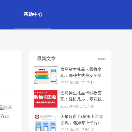
帮助中心
最新文章
+more
盒马鲜生礼品卡回收变
现：哪种方式最安全便
捷？
2025-04-30 17:17:41
盒马鲜生礼品卡回收变
现：轻松几步，零花钱到
手！
2025-04-30 17:17:38
遇到不
方正
天猫超市卡/享淘卡回收
变现，选择专业平台让价
值重生
2025-04-29 17:59:10