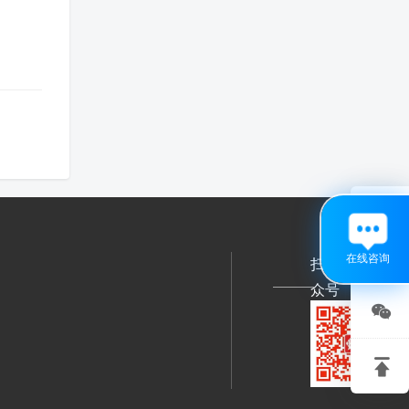

在线咨询
扫码关注公
众号

关注

微信