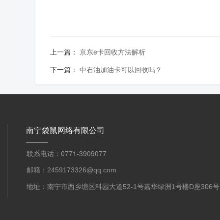
上一篇：
京东e卡回收方法解析
下一篇：
中石油加油卡可以回收吗？
南宁袋鼠网络有限公司
联系电话：0771-3909077
邮箱：2459173326@qq.com
地址：南宁市西乡塘区科园大道52-1号嘉华绿洲1号楼D座306号