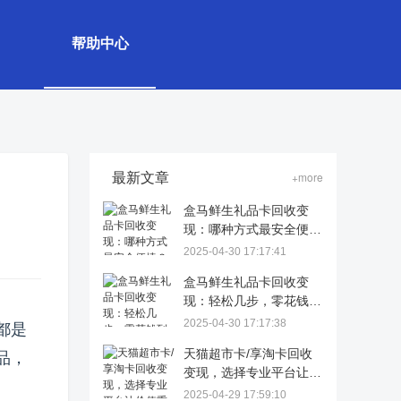
帮助中心
最新文章
+more
盒马鲜生礼品卡回收变
现：哪种方式最安全便
捷？
2025-04-30 17:17:41
盒马鲜生礼品卡回收变
现：轻松几步，零花钱到
手！
2025-04-30 17:17:38
都是
天猫超市卡/享淘卡回收
品，
变现，选择专业平台让价
值重生
2025-04-29 17:59:10