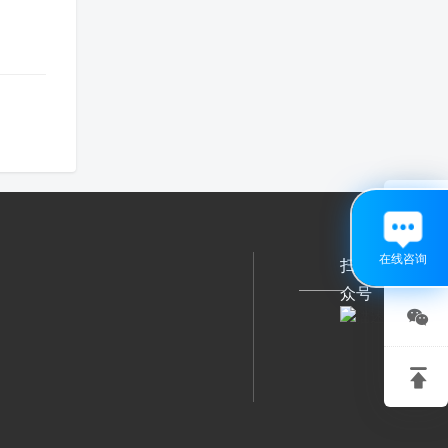

在线咨询
扫码关注公
众号

关注

微信
回到