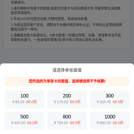
兑换成功。
3.请仔细核对充值卡的面值,如提交充值卡与实际面值不符,可能导致无法结算,
给您带来损失。
4.平台24小时可提交兑换,可随时提现，系统自动处理。
5.为保证您的账户安全，请配合平台做好相关身份认证。不同的认证等级结算
额度也是不一样的。
6.请确保充值卡来源合法，E收卡拒绝一切通过传销、诈骗、洗钱等非法手段
获取的充值卡，一经发现异常情况E收卡有义务向公安机关反映。
请选择单张面值
您所选的为单张卡的面值，选择错误将不予结算!
100
200
300
￥88.00
88.0折
￥176.00
88.0折
￥264.00
88.0折
500
800
1000
￥440.00
88.0折
￥704.00
88.0折
￥880.00
88.0折
提交