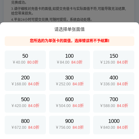
兑换成功。
3.请仔细核对充值卡的面值,如提交充值卡与实际面值不符,可能导致无法结算,
给您带来损失。
4.平台24小时可提交兑换,可随时提现，系统自动处理。
5.为保证您的账户安全，请配合平台做好相关身份认证。不同的认证等级结算
请选择单张面值
额度也是不一样的。
6.请确保充值卡来源合法，E收卡拒绝一切通过传销、诈骗、洗钱等非法手段
您所选的为单张卡的面值，选择错误将不予结算!
获取的充值卡，一经发现异常情况E收卡有义务向公安机关反映。
50
100
150
￥40.00
80.0折
￥84.00
84.0折
￥126.00
84.0折
200
300
400
￥168.00
84.0折
￥252.00
84.0折
￥336.00
84.0折
500
600
700
￥420.00
84.0折
￥504.00
84.0折
￥588.00
84.0折
800
900
1000
￥672.00
84.0折
￥756.00
84.0折
￥840.00
84.0折
提交