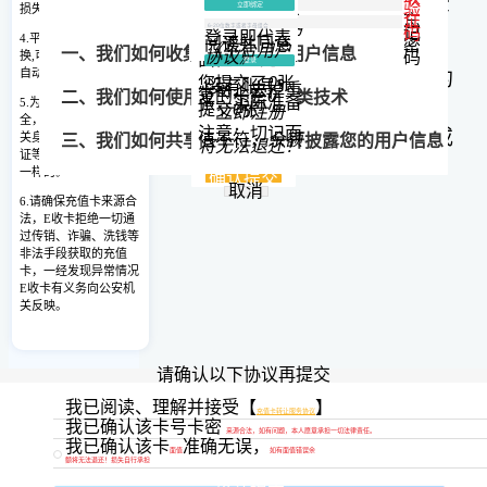
用一行用 “
换
（以下称
“本网站”）已达成协议并同意接受
行
”隔开，例
验
立即绑定
损失。
如：
证
忘
您提交的卡类
为：
中国移动
本协议的全部约定内容。
码
记
(通道1)
登录即代表
4.平台24小时可提交兑
我知道了
011100170206
阅读并同意
密
《平台用户
100304016583597830
一、我们如何收集和使用您的用户信息
协议》
码
换,可随时提现，系统
面值：
0
元
登录
自动处理。
在接受本协议之前，请您仔细阅读本协议的
011100170206
您提交了
0
张
没有账号？
100304016583597830
卡密，去掉重
复的卡密
0
二、我们如何使用
Cookie 和同类技术
张，实际准备
5.为保证您的账户安
全部内容（特别是以粗体下划线标注的内
提交
0
张
立即注册
全，请配合平台做好相
注意：切记面
容）。如果您不同意本协议的任意内容，或
值不符，
余额
关身份认证。不同的认
三、我们如何共享、转让、公开披露您的用户信息
将无法退还！
证等级结算额度也是不
者无法准确理解本网站对条款的解释，请不
一样的。
确认提交
四、我们如何保护您的用户信息
取消
要进行后续操作。
6.请确保充值卡来源合
法，E收卡拒绝一切通
五、您的权利
第一条
相关定义
过传销、诈骗、洗钱等
非法手段获取的充值
六、您的用户信息如何储存及如何在全球范围转移
卡，一经发现异常情况
充值卡转让：本协议所称充值卡转让，是指
E
E收卡有义务向公安机
收卡
提供的充值卡转让服务。用户可将其持
关反映。
七、本政策如何更新
有的充值卡，在
E收卡
网站转让给
E收卡
合作
八、如何联系我们
商户，转让所得的金额将直接转入用户的
E收
请确认以下协议再提交
卡
账户。具体支持的充值卡卡种以用户使用
我们深知用户信息对您的重要性，并会尽全力保护您
我已阅读、理解并接受【
】
充值卡转让服务协议
本服务时的页面提示为准。
我已确认该卡号卡密
的用户信息安全可靠。我们致力于维持您对我们的信
来源合法，如有问题，本人愿意承担一切法律责任。
我已确认该卡
准确无误，
提交
任，恪守以下原则，保护您的用户信息：权责一致原
第二条
费用和回款
面值
如有面值错误余
额将无法退还！损失自行承担
则、目的明确原则、选择同意原则、最少够用原则、