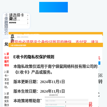
卡券转让
卡
请选择卡
类
类
卡
请选择卡种
种
面
请选择面值
值
回
收
价
回收流
为了您的账户安全，请完善账户信息后再提交
真
常见问
程
题
实
姓
提现也必须是这个身份证所开的微信、支付宝，请注
兑换说明
名
E收卡的服务协议
E收卡的隐私权保护规则
微信号：esoka49
微信号：esoka49
微信号：esoka49
微信号：esoka49
微信号：esoka49
意填写
身
1.请确保您的充值卡仅
份
手
E收卡的隐私权保护规则
证
E收卡
服务协议
机
验
获取验证码
在本平台提交,否则可
号
号
证
能导致无法结算，给您
沃尔玛（已绑定微信）需要先联系客服获取转赠步骤，请您及时添加客服微信！
瑞祥商联卡500与1000面值可剪卡提前结算，有需要可添加客服微信！
永辉超市购物卡只回收实体卡，请您添加客服微信提供实体卡照片！
天虹购物卡可剪卡提前结算，有需要可添加客服微信！
福卡(裕福)可剪卡提前结算，有需要可添加客服微信！
码
确认无误
复制微信号
复制微信号
复制微信号
复制微信号
复制微信号
带来损失。
本隐私政策仅适用于
南宁袋鼠网络科技有限公司
的
（以下称
“本协议”）是
南宁袋鼠网络科技有
E收卡隐私权保护规则
《
E收卡
》产品或服务。
2.提交前仔细核对充值
限公司
旗下产品E收卡
（以下称
“
E收卡
”）与
E
卡/卡券,卡号卡密正确
您提供的信息仅作为E收卡实名认证使用，
我们不会泄露用户任何隐私!
无误,提交错误的卡号
收卡
用户（以下称
“用户”或“您”）就充值卡转
版本更新日期：
202
4
年
11月1日
卡密,将无法兑换成
功。
让服务（或称”本服务”)所订立的有效合约。
版本生效日期：
202
4
年
11月1日
3.请仔细核对充值卡的
用户通过
公众号页面
点击确认或以其他方式
请先绑定手机
登陆E收卡网
面值,如提交充值卡与
提交确认
选择接受本协议，即表示用户与
E收卡
网站
本政策将帮助您了解以下内容：
卡号与卡密间
实际面值不符,可能导
账号
取消
面值
确定
请用
空格
隔
密码
获
验证
开，每张卡占
登陆
码登
致无法结算,给您带来
取
尊敬的用户
陆