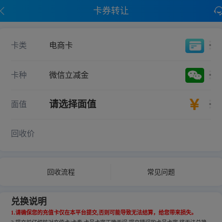
卡券转让
卡类
电商卡
卡种
微信立减金
请选择面值
面值
回收价
回收流程
常见问题
兑换说明
1.请确保您的充值卡仅在本平台提交,否则可能导致无法结算，给您带来损失。