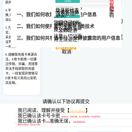
用一行用 “
换
（以下称
“本网站”）已达成协议并同意接受
行
”隔开，例
验
立即绑定
损失。
如：
证
忘
您提交的卡类
为：
中国移动
本协议的全部约定内容。
码
记
(通道1)
登录即代表
4.平台24小时可提交兑
我知道了
011100170206
阅读并同意
密
《平台用户
100304016583597830
一、我们如何收集和使用您的用户信息
协议》
码
换,可随时提现，系统
面值：
0
元
登录
自动处理。
在接受本协议之前，请您仔细阅读本协议的
011100170206
您提交了
0
张
没有账号？
100304016583597830
卡密，去掉重
复的卡密
0
二、我们如何使用
Cookie 和同类技术
张，实际准备
5.为保证您的账户安
全部内容（特别是以粗体下划线标注的内
提交
0
张
立即注册
全，请配合平台做好相
注意：切记面
容）。如果您不同意本协议的任意内容，或
值不符，
余额
关身份认证。不同的认
三、我们如何共享、转让、公开披露您的用户信息
将无法退还！
证等级结算额度也是不
者无法准确理解本网站对条款的解释，请不
一样的。
确认提交
四、我们如何保护您的用户信息
取消
要进行后续操作。
6.请确保充值卡来源合
法，E收卡拒绝一切通
五、您的权利
第一条
相关定义
过传销、诈骗、洗钱等
非法手段获取的充值
六、您的用户信息如何储存及如何在全球范围转移
卡，一经发现异常情况
充值卡转让：本协议所称充值卡转让，是指
E
E收卡有义务向公安机
收卡
提供的充值卡转让服务。用户可将其持
关反映。
七、本政策如何更新
有的充值卡，在
E收卡
网站转让给
E收卡
合作
八、如何联系我们
商户，转让所得的金额将直接转入用户的
E收
请确认以下协议再提交
卡
账户。具体支持的充值卡卡种以用户使用
我们深知用户信息对您的重要性，并会尽全力保护您
我已阅读、理解并接受【
】
充值卡转让服务协议
本服务时的页面提示为准。
我已确认该卡号卡密
的用户信息安全可靠。我们致力于维持您对我们的信
来源合法，如有问题，本人愿意承担一切法律责任。
我已确认该卡
准确无误，
提交
任，恪守以下原则，保护您的用户信息：权责一致原
第二条
费用和回款
面值
如有面值错误余
额将无法退还！损失自行承担
则、目的明确原则、选择同意原则、最少够用原则、