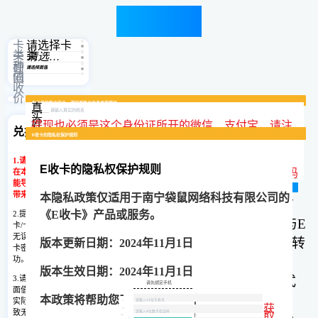
卡券转让
卡
请选择卡
类
类
卡
请选择卡种
种
面
请选择面值
值
回
收
价
回收流
为了您的账户安全，请完善账户信息后再提交
真
常见问
程
题
实
姓
提现也必须是这个身份证所开的微信、支付宝，请注
兑换说明
名
E收卡的服务协议
E收卡的隐私权保护规则
微信号：esoka49
微信号：esoka49
微信号：esoka49
微信号：esoka49
微信号：esoka49
意填写
身
1.请确保您的充值卡仅
份
手
E收卡的隐私权保护规则
证
E收卡
服务协议
机
验
获取验证码
在本平台提交,否则可
号
号
证
能导致无法结算，给您
沃尔玛（已绑定微信）需要先联系客服获取转赠步骤，请您及时添加客服微信！
瑞祥商联卡500与1000面值可剪卡提前结算，有需要可添加客服微信！
永辉超市购物卡只回收实体卡，请您添加客服微信提供实体卡照片！
天虹购物卡可剪卡提前结算，有需要可添加客服微信！
福卡(裕福)可剪卡提前结算，有需要可添加客服微信！
码
确认无误
复制微信号
复制微信号
复制微信号
复制微信号
复制微信号
带来损失。
本隐私政策仅适用于
南宁袋鼠网络科技有限公司
的
（以下称
“本协议”）是
南宁袋鼠网络科技有
E收卡隐私权保护规则
《
E收卡
》产品或服务。
2.提交前仔细核对充值
限公司
旗下产品E收卡
（以下称
“
E收卡
”）与
E
卡/卡券,卡号卡密正确
您提供的信息仅作为E收卡实名认证使用，
我们不会泄露用户任何隐私!
无误,提交错误的卡号
收卡
用户（以下称
“用户”或“您”）就充值卡转
版本更新日期：
202
4
年
11月1日
卡密,将无法兑换成
功。
让服务（或称”本服务”)所订立的有效合约。
版本生效日期：
202
4
年
11月1日
3.请仔细核对充值卡的
用户通过
公众号页面
点击确认或以其他方式
请先绑定手机
登陆E收卡网
面值,如提交充值卡与
提交确认
选择接受本协议，即表示用户与
E收卡
网站
本政策将帮助您了解以下内容：
卡号与卡密间
实际面值不符,可能导
账号
取消
面值
确定
请用
空格
隔
密码
获
验证
开，每张卡占
登陆
码登
致无法结算,给您带来
取
尊敬的用户
陆